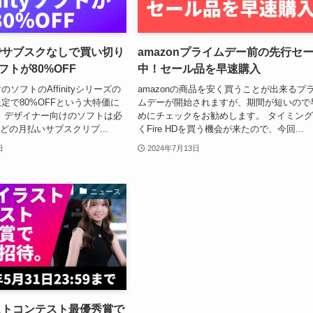
でサブスクなしで買い切り
amazonプライムデー前の先行セ
yソフトが80%OFF
中！セール品を早速購入
ソフトのAffinityシリーズの
amazonの商品を安く買うことが出来るプ
定で80%OFFという大特価に
ムデーが開始されますが、期間が短いので
 デザイナー向けのソフトは必
めにチェックをお勧めします。 タイミン
などの月払いサブスクリプ...
くFire HDを買う機会が来たので、今回...
日
2024年7月13日
ニュース
ストコンテスト最優秀賞で