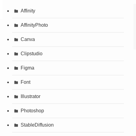
Affinity
AffinityPhoto
Canva
Clipstudio
Figma
Font
Illustrator
Photoshop
StableDiffusion