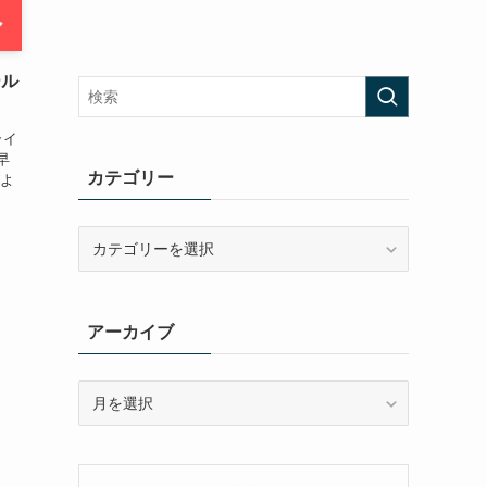
ール
ライ
早
カテゴリー
グよ
カ
テ
ゴ
リ
アーカイブ
ー
ア
ー
カ
イ