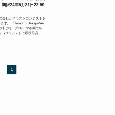
限24年5月31日23:59
an株式会社がイラストコンテストを
 「Road to DesignVue
24」と呼ばれ、プロ/アマ不問で年
ないコンテストで最優秀賞...
1