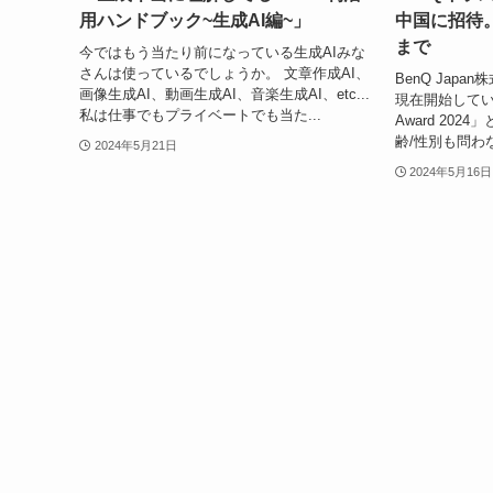
用ハンドブック~生成AI編~」
中国に招待。期
まで
今ではもう当たり前になっている生成AIみな
さんは使っているでしょうか。 文章作成AI、
BenQ Jap
画像生成AI、動画生成AI、音楽生成AI、etc...
現在開始しています。
私は仕事でもプライベートでも当た...
Award 20
齢/性別も問わ
2024年5月21日
2024年5月16日