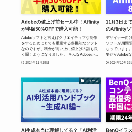
Adobeの値上げ前セール中！Affinity
11月3日ま
が半額50%OFFで購入可能！
のAffinit
Adobeソフトと言えばクリエイティブな制作
デザイナー向けの
をするためにとても重宝する多機能なソフト
ソフトが期間限
なのですが、料金が高い上に値上げの話も良
なっています。
く聞くようになりました。 そんなAdobeが...
要だがAdobe
2024年11月28日
2024年10月28
ニュース
AI生成本当に理解してる？「AI利活
BenQイラ