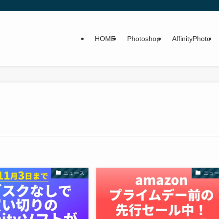
HOME
Photoshop
AffinityPhoto
ニュース
ニュ