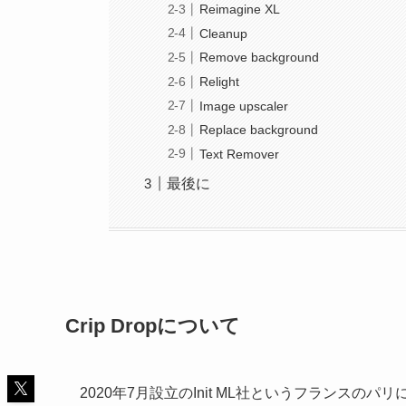
Reimagine XL
Cleanup
Remove background
Relight
Image upscaler
Replace background
Text Remover
最後に
Crip Dropについて
2020年7月設立のInit ML社というフランスの