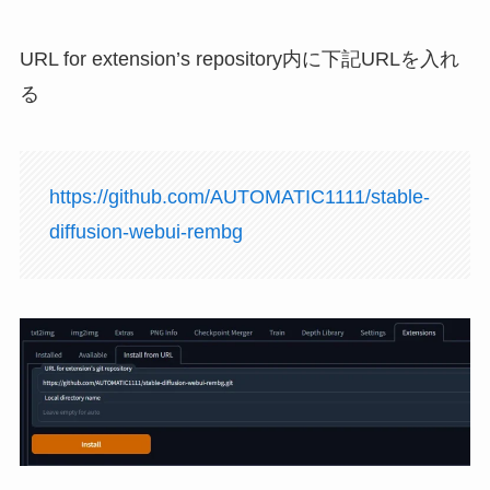
URL for extension’s repository内に下記URLを入れ
る
https://github.com/AUTOMATIC1111/stable-
diffusion-webui-rembg