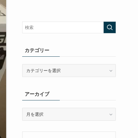
カテゴリー
カ
テ
ゴ
リ
アーカイブ
ー
ア
ー
カ
イ