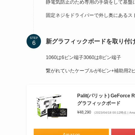
静電気防止のため専用の手袋をして基盤
固定ネジをドライバーで外し奥にあるス
STEP
新グラフィックボードを取り付
1060は6ピン端子3060は8ピン端子
繋がれていたケーブルが6ピン+補助用2
Palit(パリット) GeForce R
グラフィックボード
¥48,290
（2023/04/18 00:12時点 | A
Amazon