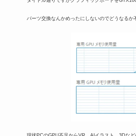
タイトル通りですがグラフィックボードをGTX1060 
パーツ交換なんかめったにしないのでどうなるか
現状PCのGPU不足からVR、AIイラスト、3D