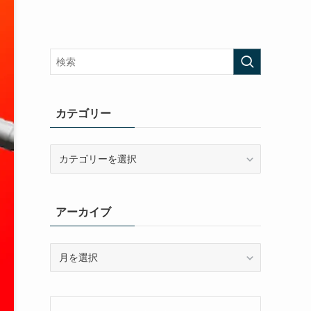
カテゴリー
カ
テ
ゴ
リ
アーカイブ
ー
ア
ー
カ
イ