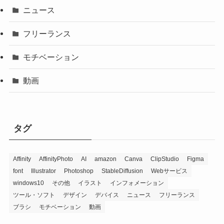
ニュース
フリーランス
モチベーション
動画
タグ
Affinity
AffinityPhoto
AI
amazon
Canva
ClipStudio
Figma
font
Illustrator
Photoshop
StableDiffusion
Webサービス
windows10
その他
イラスト
インフォメーション
ツール・ソフト
デザイン
デバイス
ニュース
フリーランス
ブラシ
モチベーション
動画